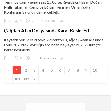
Temmuz Cuma günü saat 15.00'te, Riva'daki Hasan Doğan
Millî Takımlar Kamp ve Eğitim Tesisleri Orhan Saka
Konferans Salonu'nda gerçekleş...
0
0
0
4 hafta önce

Çağdaş Atan Dosyasında Karar Kesinleşti
Kayserispor ile eski teknik direktörü Çağdaş Atan arasında
Eylül 2023'teki ayrılığın ardından başlayan hukuki süreçte
karar kesinleşti.
0
0
0
4 hafta önce

2
3
4
5
6
7
8
9
10
«
1
301
302
»
...