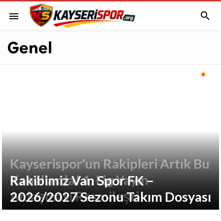

menu
Genel
Kayserispor'un Rakipleri Artık Bu
Kanallarda! 1. Lig Yayın
Rakibimiz Van Spor FK –
Anlaşması Resmileşti
2026/2027 Sezonu Takım Dosyası