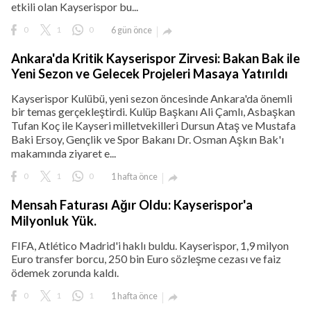
etkili olan Kayserispor bu...
0
1
0
6 gün önce

Ankara'da Kritik Kayserispor Zirvesi: Bakan Bak ile
Yeni Sezon ve Gelecek Projeleri Masaya Yatırıldı
Kayserispor Kulübü, yeni sezon öncesinde Ankara'da önemli
bir temas gerçekleştirdi. Kulüp Başkanı Ali Çamlı, Asbaşkan
Tufan Koç ile Kayseri milletvekilleri Dursun Ataş ve Mustafa
Baki Ersoy, Gençlik ve Spor Bakanı Dr. Osman Aşkın Bak'ı
makamında ziyaret e...
0
1
0
1 hafta önce

Mensah Faturası Ağır Oldu: Kayserispor'a
Milyonluk Yük.
FIFA, Atlético Madrid'i haklı buldu. Kayserispor, 1,9 milyon
Euro transfer borcu, 250 bin Euro sözleşme cezası ve faiz
ödemek zorunda kaldı.
0
1
1
1 hafta önce
