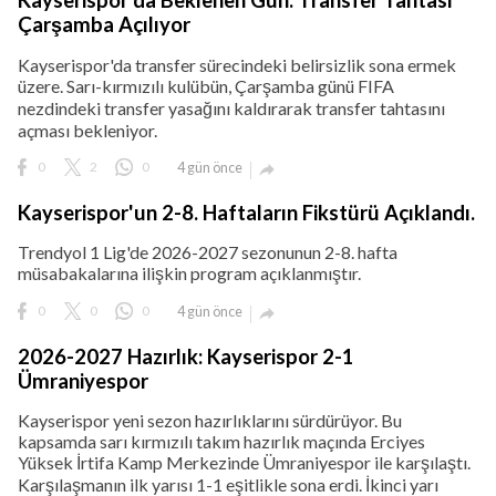
Kayserispor'da Beklenen Gün: Transfer Tahtası
Çarşamba Açılıyor
Kayserispor'da transfer sürecindeki belirsizlik sona ermek
üzere. Sarı-kırmızılı kulübün, Çarşamba günü FIFA
nezdindeki transfer yasağını kaldırarak transfer tahtasını
açması bekleniyor.
0
2
0
4 gün önce

Kayserispor'un 2-8. Haftaların Fikstürü Açıklandı.
Trendyol 1 Lig'de 2026-2027 sezonunun 2-8. hafta
müsabakalarına ilişkin program açıklanmıştır.
0
0
0
4 gün önce

2026-2027 Hazırlık: Kayserispor 2-1
Ümraniyespor
Kayserispor yeni sezon hazırlıklarını sürdürüyor. Bu
kapsamda sarı kırmızılı takım hazırlık maçında Erciyes
Yüksek İrtifa Kamp Merkezinde Ümraniyespor ile karşılaştı.
Karşılaşmanın ilk yarısı 1-1 eşitlikle sona erdi. İkinci yarı