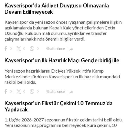
Kayserispor'da Aidiyet Duygusu Olmayanla
Devam Edilmeyecek
Kayserispor'da yeni sezon öncesi yaşanan gelişmelere ilişkin
açıklamalarda bulunan Kapalı Kale yöneticilerinden Çetin
Uzunoğlu, kulübün mali durumu, ayrılıklar ve transfer
çalışmaları hakkında önemli bilgiler verdi.
0
0
0
4 hafta önce

Kayserispor'un İlk Hazırlık Maçı Gençlerbirliği ile
Yeni sezon hazırlıklarını Erciyes Yüksek İrtifa Kamp
Merkezi'nde sürdüren Kayserispor'un ilk hazırlık maçındaki
rakibi belli oldu.
0
0
0
4 hafta önce

Kayserispor'un Fikstür Çekimi 10 Temmuz'da
Yapılacak
1. Lig'de 2026-2027 sezonunun fikstür çekim tarihi belli oldu.
Yeni sezonun maç programını belirleyecek kura çekimi, 10