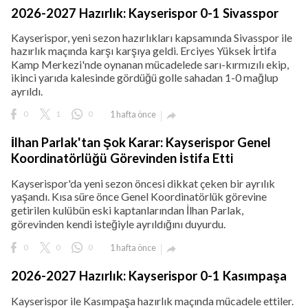
2026-2027 Hazırlık: Kayserispor 0-1 Sivasspor
Kayserispor, yeni sezon hazırlıkları kapsamında Sivasspor ile
hazırlık maçında karşı karşıya geldi. Erciyes Yüksek İrtifa
Kamp Merkezi'nde oynanan mücadelede sarı-kırmızılı ekip,
ikinci yarıda kalesinde gördüğü golle sahadan 1-0 mağlup
ayrıldı.
0
1
0
1 hafta önce

İlhan Parlak'tan Şok Karar: Kayserispor Genel
Koordinatörlüğü Görevinden İstifa Etti
Kayserispor'da yeni sezon öncesi dikkat çeken bir ayrılık
yaşandı. Kısa süre önce Genel Koordinatörlük görevine
getirilen kulübün eski kaptanlarından İlhan Parlak,
görevinden kendi isteğiyle ayrıldığını duyurdu.
0
0
0
1 hafta önce

2026-2027 Hazırlık: Kayserispor 0-1 Kasımpaşa
Kayserispor ile Kasımpaşa hazırlık maçında mücadele ettiler.