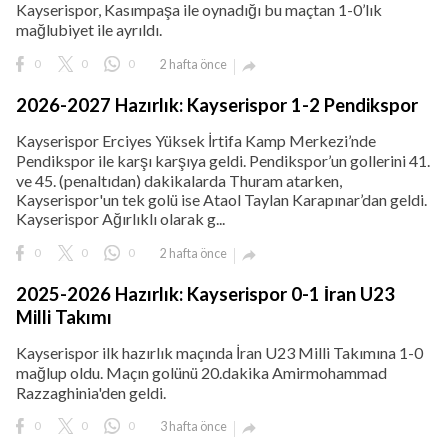
Kayserispor, Kasımpaşa ile oynadığı bu maçtan 1-0’lık
mağlubiyet ile ayrıldı.
0
0
0
2 hafta önce

2026-2027 Hazırlık: Kayserispor 1-2 Pendikspor
Kayserispor Erciyes Yüksek İrtifa Kamp Merkezi’nde
Pendikspor ile karşı karşıya geldi. Pendikspor’un gollerini 41.
ve 45. (penaltıdan) dakikalarda Thuram atarken,
Kayserispor'un tek golü ise Ataol Taylan Karapınar’dan geldi.
Kayserispor Ağırlıklı olarak g...
0
0
0
2 hafta önce

2025-2026 Hazırlık: Kayserispor 0-1 İran U23
Milli Takımı
Kayserispor ilk hazırlık maçında İran U23 Milli Takımına 1-0
mağlup oldu. Maçın golünü 20.dakika Amirmohammad
Razzaghinia'den geldi.
0
0
0
3 hafta önce
