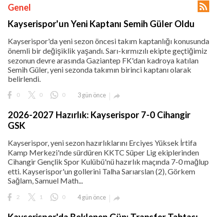

Genel
Kayserispor'un Yeni Kaptanı Semih Güler Oldu
Kayserispor'da yeni sezon öncesi takım kaptanlığı konusunda
önemli bir değişiklik yaşandı. Sarı-kırmızılı ekipte geçtiğimiz
lıdır.
sezonun devre arasında Gaziantep FK'dan kadroya katılan
Semih Güler, yeni sezonda takımın birinci kaptanı olarak
belirlendi.
0
0
0
3 gün önce

2026-2027 Hazırlık: Kayserispor 7-0 Cihangir
GSK
Kayserispor, yeni sezon hazırlıklarını Erciyes Yüksek İrtifa
Kamp Merkezi'nde sürdüren KKTC Süper Lig ekiplerinden
Cihangir Gençlik Spor Kulübü'nü hazırlık maçında 7-0 mağlup
etti. Kayserispor'un gollerini Talha Sarıarslan (2), Görkem
Sağlam, Samuel Math...
2
1
0
4 gün önce
