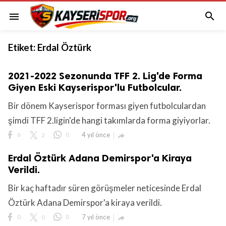

menu
Etiket:
Erdal Öztürk
2021-2022 Sezonunda TFF 2. Lig'de Forma
Giyen Eski Kayserispor'lu Futbolcular.
Bir dönem Kayserispor forması giyen futbolculardan
şimdi TFF 2.ligin'de hangi takımlarda forma giyiyorlar.
6
2
0
4 yıl önce

Erdal Öztürk Adana Demirspor'a Kiraya
Verildi.
Bir kaç haftadır süren görüşmeler neticesinde Erdal
Öztürk Adana Demirspor'a kiraya verildi.
0
0
0
7 yıl önce
