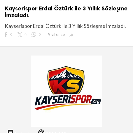
Kayserispor Erdal Öztürk ile 3 Yıllık Sözleşme
İmzaladı.
Kayserispor Erdal Öztürk ile 3 Yıllık Sözleşme İmzaladı.
0
0
0
9 yıl önce

lıdır.
article
sports_soccer