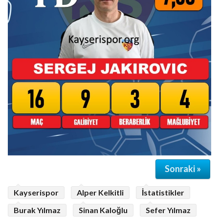
Sonraki »
Kayserispor
Alper Kelkitli
İstatistikler
Burak Yılmaz
Sinan Kaloğlu
Sefer Yılmaz