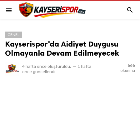

menu
GENEL
Kayserispor'da Aidiyet Duygusu
Olmayanla Devam Edilmeyecek
666
4 hafta önce
oluşturuldu.
—
1 hafta
okunma
önce
güncellendi