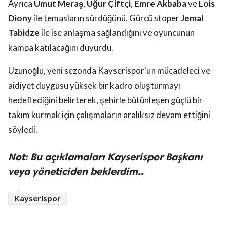
Ayrıca
Umut Meraş
,
Uğur Çiftçi
,
Emre Akbaba
ve
Lois
Diony
ile temasların sürdüğünü, Gürcü stoper
Jemal
Tabidze
ile ise anlaşma sağlandığını ve oyuncunun
kampa katılacağını duyurdu.
Uzunoğlu, yeni sezonda Kayserispor'un mücadeleci ve
aidiyet duygusu yüksek bir kadro oluşturmayı
hedeflediğini belirterek, şehirle bütünleşen güçlü bir
takım kurmak için çalışmaların aralıksız devam ettiğini
söyledi.
Not: Bu açıklamaları Kayserispor Başkanı
veya yöneticiden beklerdim..
Kayserispor