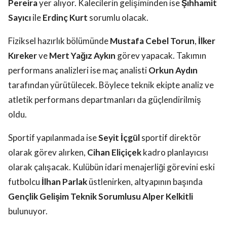
Pereira
yer alıyor. Kalecilerin gelişiminden ise
Şıhhamit
Sayıcı
ile
Erdinç Kurt
sorumlu olacak.
Fiziksel hazırlık bölümünde
Mustafa Cebel Torun
,
İlker
Kıreker
ve
Mert Yağız Aykın
görev yapacak. Takımın
performans analizleri ise maç analisti
Orkun Aydın
tarafından yürütülecek. Böylece teknik ekipte analiz ve
atletik performans departmanları da güçlendirilmiş
oldu.
Sportif yapılanmada ise
Seyit İçgül
sportif direktör
olarak görev alırken,
Cihan Eliçiçek
kadro planlayıcısı
olarak çalışacak. Kulübün idari menajerliği görevini eski
futbolcu
İlhan Parlak
üstlenirken, altyapının başında
Gençlik Gelişim Teknik Sorumlusu Alper Kelkitli
bulunuyor.