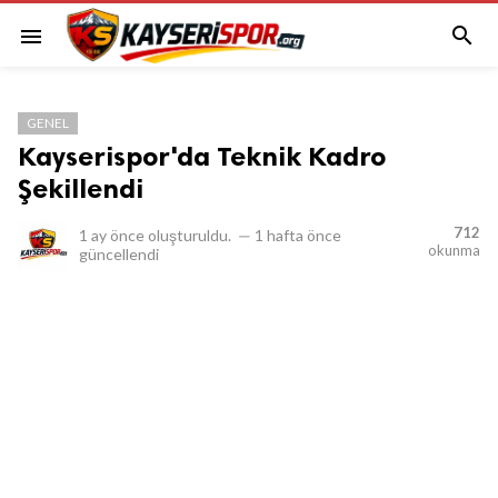

menu
GENEL
Kayserispor'da Teknik Kadro
Şekillendi
712
1 ay önce
oluşturuldu.
—
1 hafta önce
okunma
güncellendi