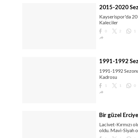
2015-2020 Sezo
Kayserispor'da 2
Kaleciler
0
2
1

1991-1992 Sezo
1991-1992 Sezonu 
Kadrosu
1
1
0

Bir güzel Erciy
Lacivet-Kırmızı ol
oldu. Mavi-Siyah o