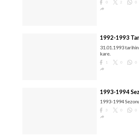
0
2
0

1992-1993 Tari
31.01.1993 tarihi
kare.
1
0
0

1993-1994 Sez
1993-1994 Sezonu
3
0
0
