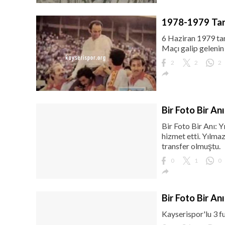
1978-1979 Tari
6 Haziran 1979 tar
Maçı galip gelenin
2
2
2

Bir Foto Bir A
Bir Foto Bir Anı: 
hizmet etti. Yılm
transfer olmuştu.
0
1
0

Bir Foto Bir An
Kayserispor'lu 3 fu