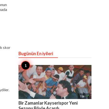
zonun
ahada
nk skor
Bugünün En iyileri
diler.

116
Bir Zamanlar Kayserispor Yeni
Sezonu Böyle Açardı.