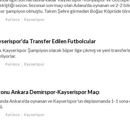
ekiştiği sezon. Sezonun son maçı olan Adana'da oynanan ve 2-2 bi
or şampiyon olmuştu. Takım Şehre girmeden Boğaz Köprüde törenl
Kayserispor
4 yıl önce
erispor'da Transfer Edilen Futbolcular
Kayserispor Şampiyon olarak Süper lige çıkmış ve yeni transferle
liyorlar.
Kayserispor
4 yıl önce
onu Ankara Demirspor-Kayserispor Maçı
nda Ankara'da oynanan ve Kayserispor'un deplasmanda 1-1 sona 
ü.
Kayserispor
4 yıl önce