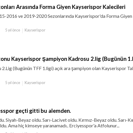
nları Arasında Forma Giyen Kayserispor Kalecileri
015-2016 ve 2019-2020 Sezonlarında Kayserispor'da Forma Giyen
Kayserispor
5 yıl önce
nu Kayserispor Şampiyon Kadrosu 2.lig (Bugünün 1.l
2.Lig (Bugünün TFF 1.ligi) açık ara şampiyon olan Kayserispor T
Kayserispor
5 yıl önce
esspor geçti gitti bu alemden.
du. Siyah-Beyaz oldu. Sarı-Lacivet oldu. Kırmız-Beyaz oldu. Sarı-Kı
ldu. Ama hiç kimseye yaranamadı.. Erciyesspor'a Atfolunur...