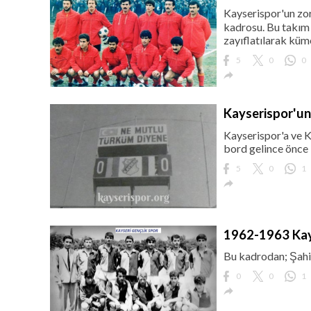
Kayserispor'un zor
kadrosu. Bu takım 
zayıflatılarak kü
5
0
0

Kayserispor'un
Kayserispor'a ve K
bord gelince önce 
5
0
1

1962-1963 Kay
Bu kadrodan; Şahin
0
0
1
