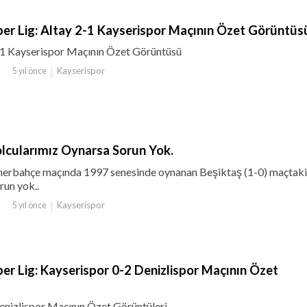
r Lig: Altay 2-1 Kayserispor Maçının Özet Görüntüs
2-1 Kayserispor Maçının Özet Görüntüsü
Kayserispor
5 yıl önce
olcularımız Oynarsa Sorun Yok.
nerbahçe maçında 1997 senesinde oynanan Beşiktaş (1-0) maçtaki
run yok..
Kayserispor
5 yıl önce
r Lig: Kayserispor 0-2 Denizlispor Maçının Özet
enizlispor Maçının Özet Görüntüleri