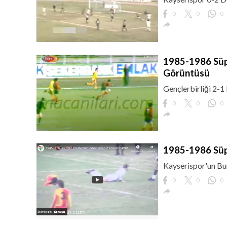
0
0
0

1985-1986 Süpe
Görüntüsü
Gençlerbirliği 2-
0
0
0

1985-1986 Süpe
Kayserispor'un Bu
0
0
0
