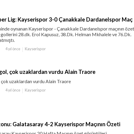
r Lig: Kayserispor 3-0 Çanakkale Dardanelspor Maç
hinde oynanan Kayserispor - Çanakkale Dardanelspor maçının öze
 gollerini 28.dk. Erol Kapusuz, 38.Dk. Helman Mkhalele ve 76.Dk.
tmıştı.
Kayserispor
4 yıl önce
ol, çok uzaklardan vurdu Alain Traore
 çok uzaklardan vurdu Alain Traore
Kayserispor
4 yıl önce
nu: Galatasaray 4-2 Kayserispor Maçının Özeti
aray Kayserispor 20.Hafta Maçının özet görüntüleri