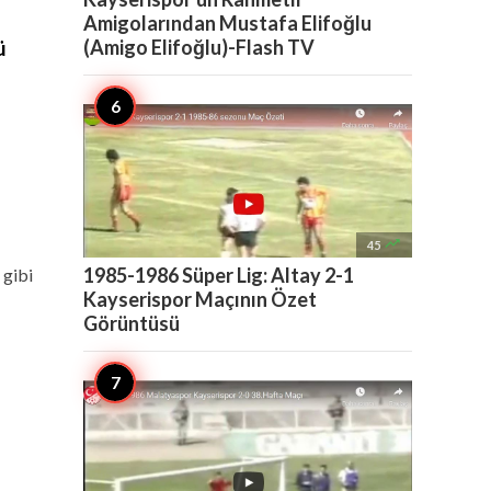
Amigolarından Mustafa Elifoğlu
(Amigo Elifoğlu)-Flash TV
ü

45
1985-1986 Süper Lig: Altay 2-1
 gibi
Kayserispor Maçının Özet
Görüntüsü