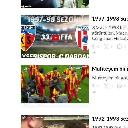
1997-1998 Süpe
3 Mayıs 1998 tari
görüntüleri, Maçın
Cengizhan Hıncal a
6
1
1

Muhteşem bir g
Muhteşem bir gol,
0
0
0

1992-1993 Sezo
1992 1993 Galatas