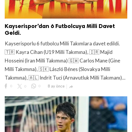
Kayserispor'dan 6 Futbolcuya Milli Davet
Geldi.
Kayserisporlu 6 futbolcu Milli Takımlara davet edildi.
🇹🇷 Kayra Cihan (U19 Milli Takımına), 🇮🇷 Majid
Hosseini (İran Milli Takımına) 🇬🇼 Carlos Mane (Gine
Milli Takımına), 🇸🇰 László Bénes (Slovakya Milli
Takımına), 🇦🇱 Indrit Tuci (Arnavutluk Milli Takımanı)...
0
0
0
8 ay önce
