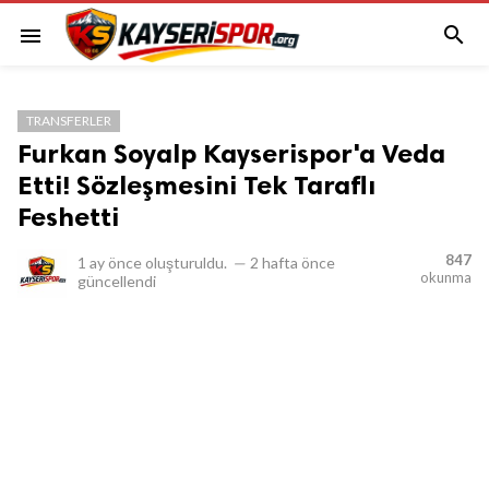

menu
TRANSFERLER
Furkan Soyalp Kayserispor'a Veda
Etti! Sözleşmesini Tek Taraflı
Feshetti
847
1 ay önce
oluşturuldu.
—
2 hafta önce
okunma
güncellendi