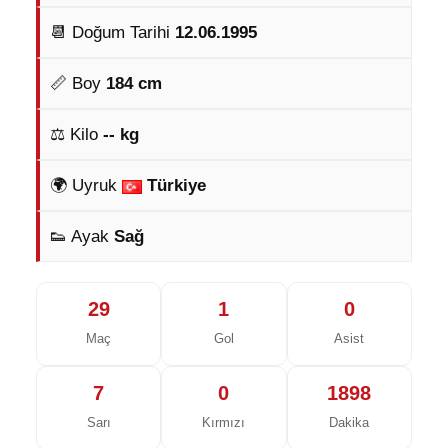
📆 Doğum Tarihi
12.06.1995
📏 Boy
184 cm
⚖️ Kilo
-- kg
🌍 Uyruk
Türkiye
👟 Ayak
Sağ
29
1
0
Maç
Gol
Asist
7
0
1898
Sarı
Kırmızı
Dakika