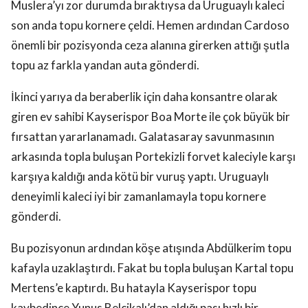
Muslera’yı zor durumda bıraktıysa da Uruguaylı kaleci
son anda topu kornere çeldi. Hemen ardından Cardoso
önemli bir pozisyonda ceza alanına girerken attığı şutla
topu az farkla yandan auta gönderdi.
İkinci yarıya da beraberlik için daha konsantre olarak
giren ev sahibi Kayserispor Boa Morte ile çok büyük bir
fırsattan yararlanamadı. Galatasaray savunmasının
arkasında topla buluşan Portekizli forvet kaleciyle karşı
karşıya kaldığı anda kötü bir vuruş yaptı. Uruguaylı
deneyimli kaleci iyi bir zamanlamayla topu kornere
gönderdi.
Bu pozisyonun ardından köşe atışında Abdülkerim topu
kafayla uzaklaştırdı. Fakat bu topla buluşan Kartal topu
Mertens’e kaptırdı. Bu hatayla Kayserispor topu
kaybedince Yunus Belçikalı’dan aldığı pası hızlı bir