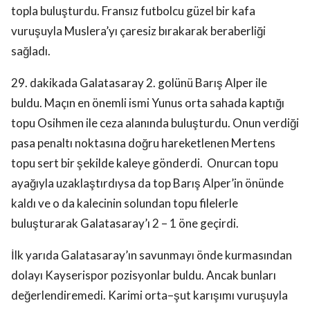
topla buluşturdu. Fransız futbolcu güzel bir kafa
vuruşuyla Muslera’yı çaresiz bırakarak beraberliği
sağladı.
29. dakikada Galatasaray 2. golünü Barış Alper ile
buldu. Maçın en önemli ismi Yunus orta sahada kaptığı
topu Osihmen ile ceza alanında buluşturdu. Onun verdiği
pasa penaltı noktasına doğru hareketlenen Mertens
topu sert bir şekilde kaleye gönderdi.
Onurcan topu
ayağıyla uzaklaştırdıysa da top Barış Alper’in önünde
kaldı ve o da kalecinin solundan topu filelerle
buluşturarak Galatasaray’ı 2 – 1 öne geçirdi.
İlk yarıda Galatasaray’ın savunmayı önde kurmasından
dolayı Kayserispor pozisyonlar buldu. Ancak bunları
değerlendiremedi. Karimi orta–şut karışımı vuruşuyla