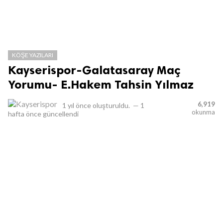
KÖŞE YAZILARI
Kayserispor-Galatasaray Maç
Yorumu- E.Hakem Tahsin Yılmaz
6,919
1 yıl önce
oluşturuldu.
—
1
okunma
hafta önce
güncellendi