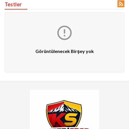

Testler

lıdır.
Görüntülenecek Birşey yok