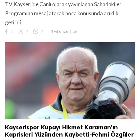
TV Kayseri'de Canlı olarak yayınlanan Sahadakiler
Programına mesaj atarak hoca konusunda açıklık
getirdi.
2
0
0
4 yıl önce

Kayserispor Kupayı Hikmet Karaman'ın
Kaprisleri Yüzünden Kaybetti-Fehmi Özgüler