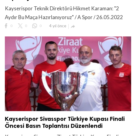
Kayserispor Teknik Direktörü Hikmet Karaman: "2
Aydır Bu Maça Hazırlanıyoruz" / A Spor / 26.05.2022
0
0
0
4 yıl önce

Kayserispor Sivasspor Türkiye Kupası Finali
Öncesi Basın Toplantısı Düzenlendi