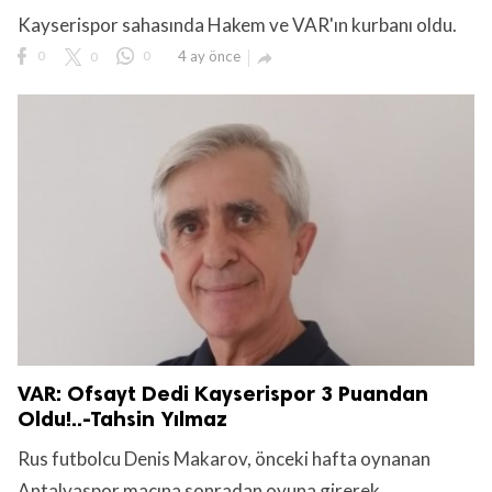
Kayserispor sahasında Hakem ve VAR'ın kurbanı oldu.
0
0
0
4 ay önce

lıdır.
VAR: Ofsayt Dedi Kayserispor 3 Puandan
Oldu!..-Tahsin Yılmaz
Rus futbolcu Denis Makarov, önceki hafta oynanan
Antalyaspor maçına sonradan oyuna girerek