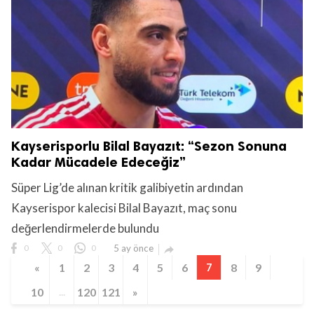
Kayserisporlu Bilal Bayazıt: “Sezon Sonuna
Kadar Mücadele Edeceğiz”
Süper Lig’de alınan kritik galibiyetin ardından
Kayserispor kalecisi Bilal Bayazıt, maç sonu
değerlendirmelerde bulundu
0
0
0
5 ay önce

«
1
2
3
4
5
6
7
8
9
10
...
120
121
»