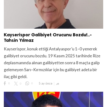
Kayserispor Galibiyet Orucunu Bozdu!..-
Tahsin Yılmaz
Kayserispor, konuk ettiği Antalyaspor’u 1–0 yenerek
galibiyet orucunu bozdu. 19 Kasım 2025 tarihinde Rize
deplasmanında alınan galibiyetten sonra 8 maçta galip
gelemeyen Sarı–Kırmızılılar için bu galibiyet adeta bir
ilaç gibi geldi.
0
0
0
5 ay önce
