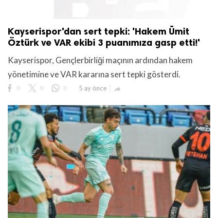
Kayserispor'dan sert tepki: 'Hakem Ümit
Öztürk ve VAR ekibi 3 puanımıza gasp etti!'
Kayserispor, Gençlerbirliği maçının ardından hakem
yönetimine ve VAR kararına sert tepki gösterdi.
0
0
0
5 ay önce
