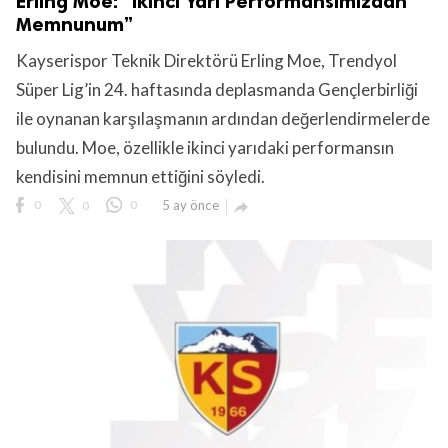
Erling Moe: “İkinci Yarı Performansımızdan
Memnunum”
Kayserispor Teknik Direktörü Erling Moe, Trendyol
Süper Lig’in 24. haftasında deplasmanda Gençlerbirliği
ile oynanan karşılaşmanın ardından değerlendirmelerde
bulundu. Moe, özellikle ikinci yarıdaki performansın
kendisini memnun ettiğini söyledi.
0
0
0
5 ay önce
