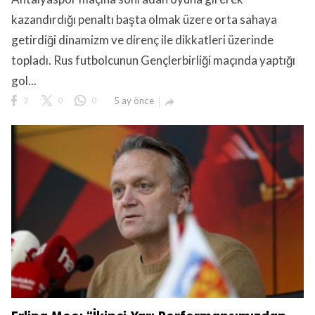
kazandırdığı penaltı başta olmak üzere orta sahaya
getirdiği dinamizm ve direnç ile dikkatleri üzerinde
topladı. Rus futbolcunun Gençlerbirliği maçında yaptığı
gol...
2
0
0
5 ay önce
