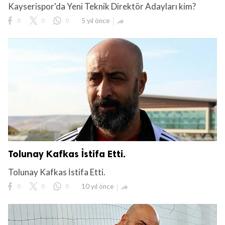
Kayserispor'da Yeni Teknik Direktör Adayları kim?
0
0
0
5 yıl önce

Tolunay Kafkas İstifa Etti.
Tolunay Kafkas İstifa Etti.
0
0
0
10 yıl önce
