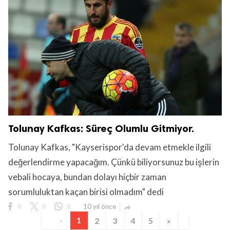
Tolunay Kafkas: Süreç Olumlu Gitmiyor.
Tolunay Kafkas, "Kayserispor'da devam etmekle ilgili
değerlendirme yapacağım. Çünkü biliyorsunuz bu işlerin
vebali hocaya, bundan dolayı hiçbir zaman
sorumluluktan kaçan birisi olmadım" dedi
0
0
0
10 yıl önce

«
1
2
3
4
5
»