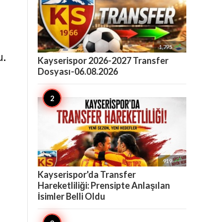

1,795
u.
Kayserispor 2026-2027 Transfer
Dosyası-06.08.2026

919
Kayserispor'da Transfer
Hareketliliği: Prensipte Anlaşılan
İsimler Belli Oldu