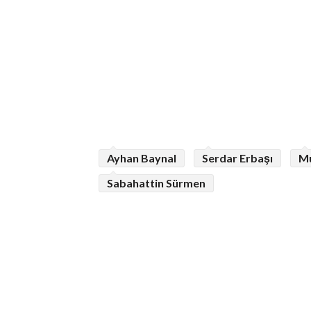
Ayhan Baynal
Serdar Erbaşı
Mu
Sabahattin Sürmen