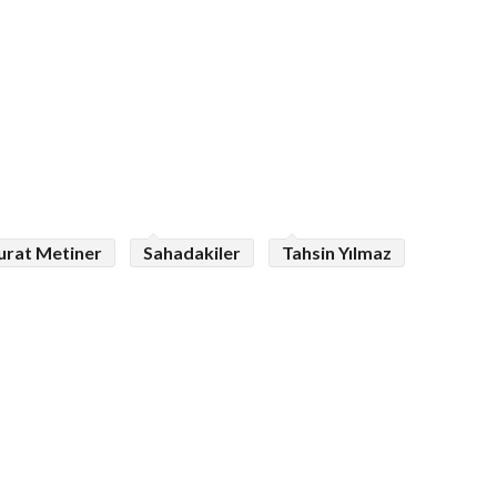
rat Metiner
Sahadakiler
Tahsin Yılmaz