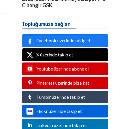
Cihangir GSK
Topluğumuza bağlan
Facebook üzerinde takip et
X üzerinde takip et
Youtube üzerinde abone ol
Pinterest üzerinde bize katıl
Tumblr üzerinde takip et
Flickr üzerinde takip et
Linkedin üzerinde takip et