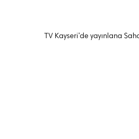
TV Kayseri'de yayınlana Sah
lıdır.