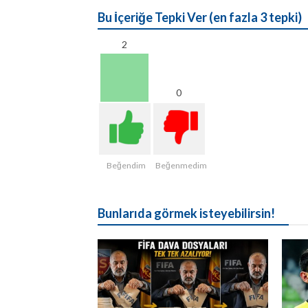
Bu İçeriğe Tepki Ver (en fazla 3 tepki)
2
0
Beğendim
Beğenmedim
Bunlarıda görmek isteyebilirsin!