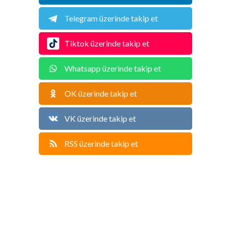
Telegram üzerinde takip et
Tiktok üzerinde takip et
Whatsapp üzerinde takip et
OK üzerinde takip et
VK üzerinde takip et
RSS üzerinde takip et