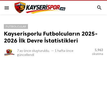

menu
FUTBOLCULAR
Kayserisporlu Futbolcuların 2025-
2026 İlk Devre İstatistikleri
5,963
7 ay önce
oluşturuldu.
—
1 hafta önce
okunma
güncellendi