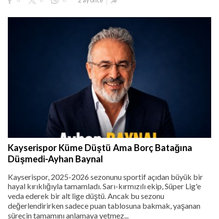
2 ay önce

Kayserispor Küme Düştü Ama Borç Batağına
Düşmedi-Ayhan Baynal
Kayserispor, 2025-2026 sezonunu sportif açıdan büyük bir
hayal kırıklığıyla tamamladı. Sarı-kırmızılı ekip, Süper Lig'e
veda ederek bir alt lige düştü. Ancak bu sezonu
değerlendirirken sadece puan tablosuna bakmak, yaşanan
sürecin tamamını anlamaya yetmez...