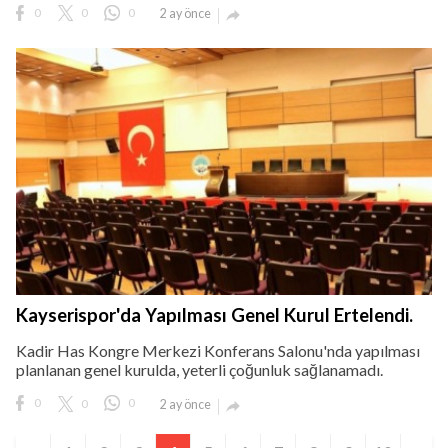
0
0
0
2 ay önce

Kayserispor'da Yapılması Genel Kurul Ertelendi.
Kadir Has Kongre Merkezi Konferans Salonu'nda yapılması
planlanan genel kurulda, yeterli çoğunluk sağlanamadı.
0
0
0
2 ay önce
