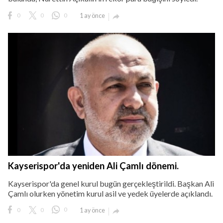
0
0
0
1 ay önce

Kayserispor'da yeniden Ali Çamlı dönemi.
Kayserispor'da genel kurul bugün gerçekleştirildi. Başkan Ali
Çamlı olurken yönetim kurul asil ve yedek üyelerde açıklandı.
0
0
0
1 ay önce
