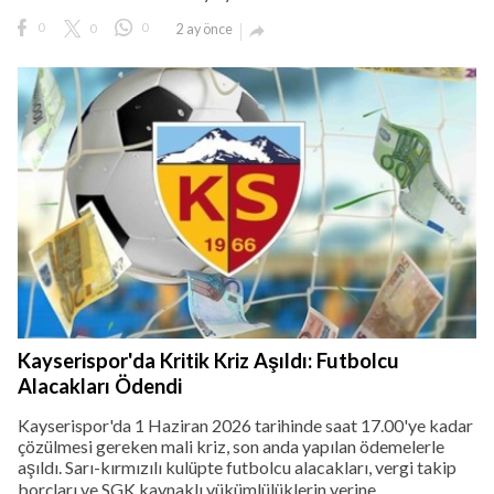
0
0
0
2 ay önce

Kayserispor'da Kritik Kriz Aşıldı: Futbolcu
Alacakları Ödendi
Kayserispor'da 1 Haziran 2026 tarihinde saat 17.00'ye kadar
çözülmesi gereken mali kriz, son anda yapılan ödemelerle
aşıldı. Sarı-kırmızılı kulüpte futbolcu alacakları, vergi takip
borçları ve SGK kaynaklı yükümlülüklerin yerine