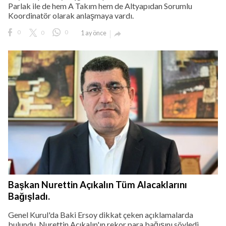
Parlak ile de hem A Takım hem de Altyapıdan Sorumlu
Koordinatör olarak anlaşmaya vardı.
0
0
0
1 ay önce

Başkan Nurettin Açıkalın Tüm Alacaklarını
Bağışladı.
Genel Kurul'da Baki Ersoy dikkat çeken açıklamalarda
bulundu, Nurettin Açıkalın'ın rekor para bağışını söyledi.