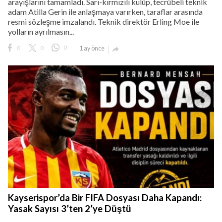
arayışlarını tamamladı. Sarı-kırmızılı kulüp, tecrübeli teknik
adam Atilla Gerin ile anlaşmaya varırken, taraflar arasında
resmi sözleşme imzalandı. Teknik direktör Erling Moe ile
yolların ayrılmasın...
0
0
0
1 ay önce

Kayserispor’da Bir FIFA Dosyası Daha Kapandı:
Yasak Sayısı 3’ten 2’ye Düştü