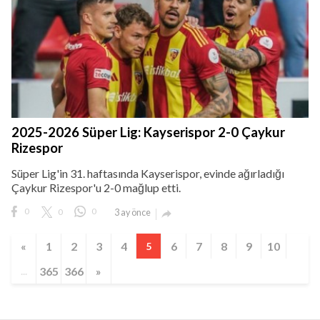
2025-2026 Süper Lig: Kayserispor 2-0 Çaykur
Rizespor
Süper Lig'in 31. haftasında Kayserispor, evinde ağırladığı
Çaykur Rizespor'u 2-0 mağlup etti.
0
0
0
3 ay önce

«
1
2
3
4
6
7
8
9
10
5
365
366
»
...