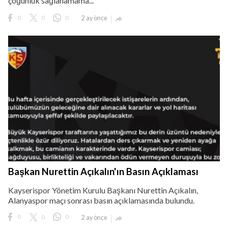
çoğunluk sağlanamama...
0
0
0
2 ay önce

Başkan Nurettin Açıkalın'ın Basın Açıklaması
Kayserispor Yönetim Kurulu Başkanı Nurettin Açıkalın,
Alanyaspor maçı sonrası basın açıklamasında bulundu.
0
0
0
2 ay önce
