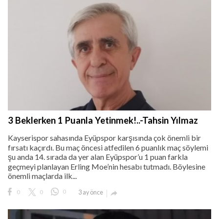
3 Beklerken 1 Puanla Yetinmek!..-Tahsin Yılmaz
Kayserispor sahasında Eyüpspor karşısında çok önemli bir
fırsatı kaçırdı. Bu maç öncesi atfedilen 6 puanlık maç söylemi
şu anda 14. sırada da yer alan Eyüpspor’u 1 puan farkla
geçmeyi planlayan Erling Moe’nin hesabı tutmadı. Böylesine
önemli maçlarda ilk...
0
0
0
3 ay önce
