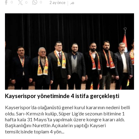
0
0
0
2 ay önce

Kayserispor yönetiminde 4 istifa gerçekleşti
Kayserispor’da olağanüstü genel kurul kararının nedeni belli
oldu. Sarı-Kırmızılı kulüp, Süper Lig’de sezonun bitimine 1
hafta kala 31 Mayıs’ta yapılmak üzere kongre kararı aldı.
Başkanlığını Nurettin Açıkalın’ın yaptığı Kayseri
temsilcisinde toplam 4 yön...