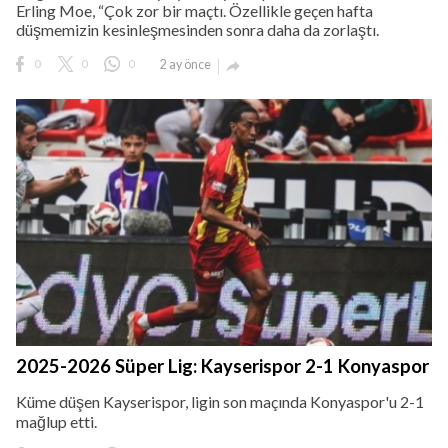
Erling Moe, “Çok zor bir maçtı. Özellikle geçen hafta
düşmemizin kesinleşmesinden sonra daha da zorlaştı.
0
0
0
2 ay önce

2025-2026 Süper Lig: Kayserispor 2-1 Konyaspor
Küme düşen Kayserispor, ligin son maçında Konyaspor'u 2-1
mağlup etti.