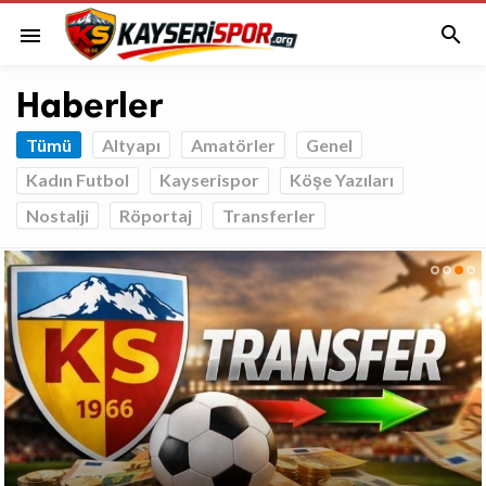

menu
Haberler
Tümü
Altyapı
Amatörler
Genel
Kadın Futbol
Kayserispor
Köşe Yazıları
Nostalji
Röportaj
Transferler