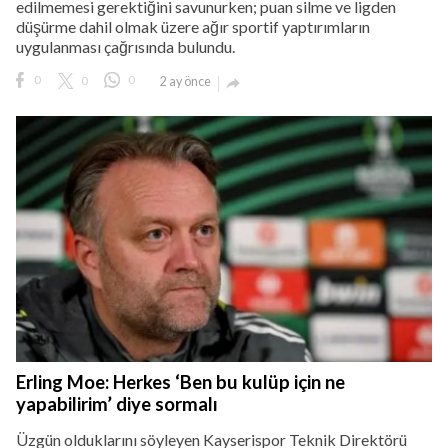
edilmemesi gerektiğini savunurken; puan silme ve ligden
düşürme dahil olmak üzere ağır sportif yaptırımların
uygulanması çağrısında bulundu.
0
0
0
2 ay önce

Erling Moe: Herkes ‘Ben bu kulüp için ne
yapabilirim’ diye sormalı
Üzgün olduklarını söyleyen Kayserispor Teknik Direktörü