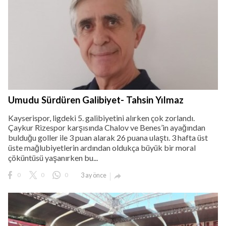
Umudu Sürdüren Galibiyet- Tahsin Yılmaz
Kayserispor, ligdeki 5. galibiyetini alırken çok zorlandı.
Çaykur Rizespor karşısında Chalov ve Benes’in ayağından
bulduğu goller ile 3 puan alarak 26 puana ulaştı. 3 hafta üst
üste mağlubiyetlerin ardından oldukça büyük bir moral
çöküntüsü yaşanırken bu...
0
0
0
3 ay önce
