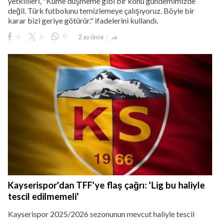
yetkilileri, "Küme düşmeme gibi bir konu gündemimizde
değil. Türk futbolunu temizlemeye çalışıyoruz. Böyle bir
karar bizi geriye götürür." ifadelerini kullandı.
0
0
0
2 ay önce

Kayserispor'dan TFF'ye flaş çağrı: 'Lig bu haliyle
tescil edilmemeli'
Kayserispor 2025/2026 sezonunun mevcut haliyle tescil