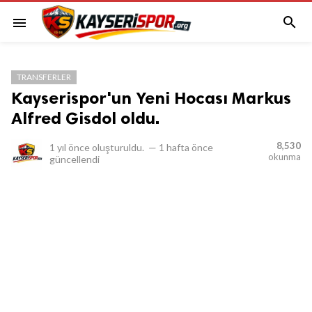

menu
TRANSFERLER
Kayserispor'un Yeni Hocası Markus
Alfred Gisdol oldu.
8,530
1 yıl önce
oluşturuldu.
—
1 hafta önce
okunma
güncellendi