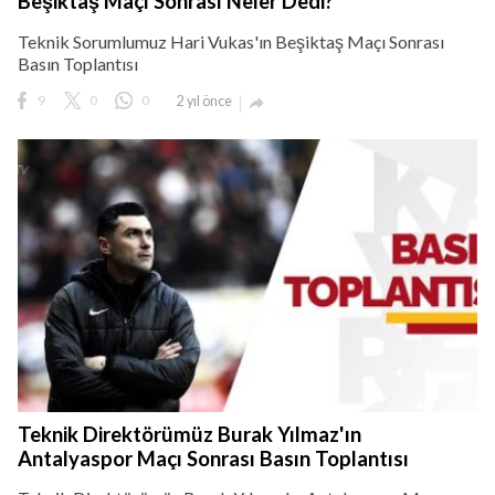
Beşiktaş Maçı Sonrası Neler Dedi?
Teknik Sorumlumuz Hari Vukas'ın Beşiktaş Maçı Sonrası
Basın Toplantısı
9
0
0
2 yıl önce

Teknik Direktörümüz Burak Yılmaz'ın
Antalyaspor Maçı Sonrası Basın Toplantısı