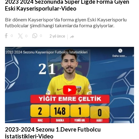
2023 2024 Sezonunda Süper Ligde Forma Giyen
Eski Kayserisporlular-Video
Bir dönem Kayserispor'da forma giyen Eski Kayserisporlu
futbolcular şimdi hangi takımlarda forma giyiyorlar.
0
0
0
2 yıl önce

2023-2024 Sezonu 1.Devre Futbolcu
İstatistikleri-Video