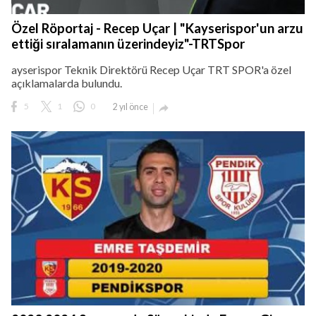
Özel Röportaj - Recep Uçar | "Kayserispor'un arzu
ettiği sıralamanın üzerindeyiz"-TRTSpor
ayserispor Teknik Direktörü Recep Uçar TRT SPOR'a özel
açıklamalarda bulundu.
5
1
0
2 yıl önce
