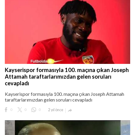
Kayserispor formasıyla 100. maçına çıkan Joseph
Attamah taraftarlarımızdan gelen soruları
cevapladı
Kayserispor formasıyla 100. maçına çıkan Joseph Attamah
taraftarlarımızdan gelen soruları cevapladı
0
0
0
2 yıl önce
