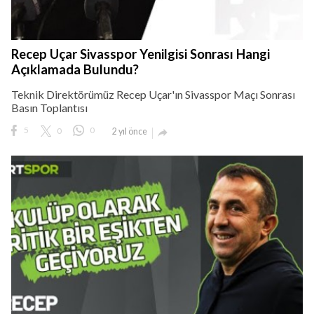
Recep Uçar Sivasspor Yenilgisi Sonrası Hangi
Açıklamada Bulundu?
Teknik Direktörümüz Recep Uçar'ın Sivasspor Maçı Sonrası
Basın Toplantısı
5
0
0
2 yıl önce
