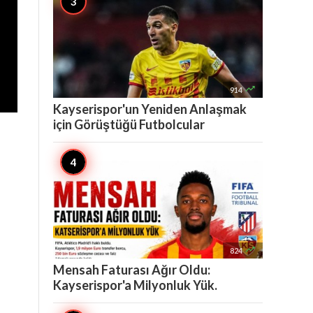

914
Kayserispor'un Yeniden Anlaşmak
için Görüştüğü Futbolcular

824
Mensah Faturası Ağır Oldu:
Kayserispor'a Milyonluk Yük.