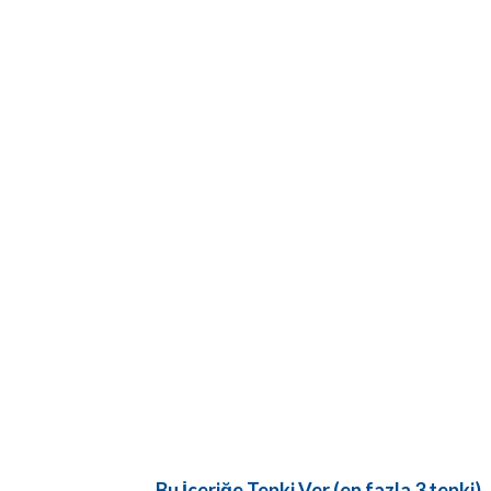
Bu İçeriğe Tepki Ver (en fazla 3 tepki)