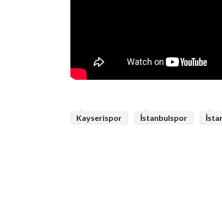
Kayserispor
İstanbulspor
İsta