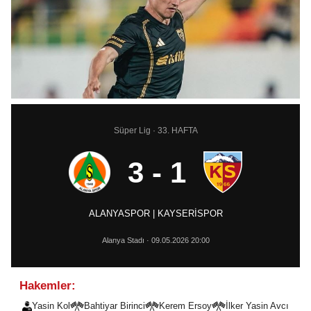
Süper Lig · 33. HAFTA
3 - 1
ALANYASPOR | KAYSERİSPOR
Alanya Stadı · 09.05.2026 20:00
Hakemler:
Yasin Kol
Bahtiyar Birinci
Kerem Ersoy
İlker Yasin Avcı