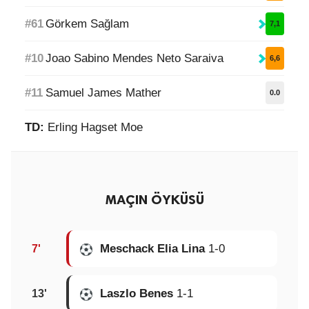
#61
Görkem Sağlam
7,1
#10
Joao Sabino Mendes Neto Saraiva
6,6
#11
Samuel James Mather
0.0
TD:
Erling Hagset Moe
MAÇIN ÖYKÜSÜ
Meschack Elia Lina
1-0
7'
Laszlo Benes
1-1
13'