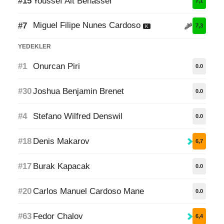
#15
Youssef Ait Benasser
7,1
Miguel Filipe Nunes Cardoso
#7
7,3
K
YEDEKLER
#1
Onurcan Piri
0.0
#30
Joshua Benjamin Brenet
0.0
#4
Stefano Wilfred Denswil
0.0
#18
Denis Makarov
6,7
#17
Burak Kapacak
0.0
#20
Carlos Manuel Cardoso Mane
0.0
#63
Fedor Chalov
6,4