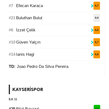
#7
Efecan Karaca
6,7
#21
Buluthan Bulut
0.0
#6
İzzet Çelik
6,6
#10
Güven Yalçın
6,7
#14
Ianis Hagi
6,8
TD:
Joao Pedro Da Silva Pereira
KAYSERİSPOR
İLK 11
#25
Bilal Bayazıt
7,0