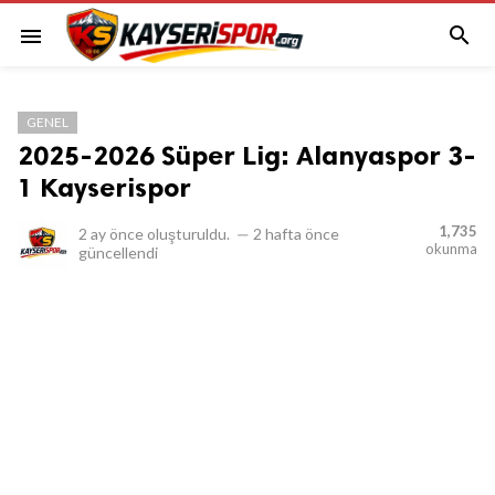

menu
GENEL
2025-2026 Süper Lig: Alanyaspor 3-
1 Kayserispor
1,735
2 ay önce
oluşturuldu.
—
2 hafta önce
okunma
güncellendi