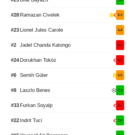
#28
Ramazan Civelek
6,4
#23
Lionel Jules Carole
6,8
#2
Jadel Chanda Katongo
5,1
#24
Dorukhan Toköz
6,1
#6
Semih Güler
6,5
#8
Laszlo Benes
7,3
#33
Furkan Soyalp
6,1
#22
Indrit Tuci
7,0