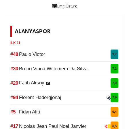
Ümit Öztürk
ALANYASPOR
İLK 11
#48
Paulo Victor
9,7
#30
Bruno Viana Willemem Da Silva
7,2
Fatih Aksoy
#20
7,0
K
#94
Florent Hadergjonaj
7,9
#5
Fidan Aliti
6,4
#17
Nicolas Jean Paul Noel Janvier
6,5