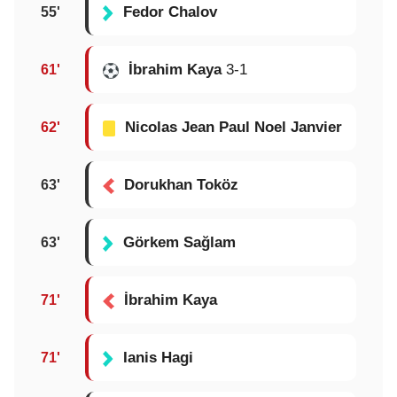
Fedor Chalov
55'
İbrahim Kaya
3-1
61'
Nicolas Jean Paul Noel Janvier
62'
Dorukhan Toköz
63'
Görkem Sağlam
63'
İbrahim Kaya
71'
Ianis Hagi
71'