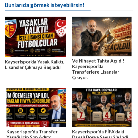
Bunlarıda görmek isteyebilirsin!
Ve Nihayet Tahta Açıldı!
Kayserispor’da Yasak Kalktı,
Kayserispor’da
Lisanslar Çıkmaya Başladı!
Transferlere Lisanslar
Çıkıyor.
Kayserispor’da Transfer
Kayserispor'da FİFA'daki
Yasağı İçin Son Adım:
Davalı Dosya Sayısı 2'e İndi.