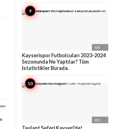

636
Kayserispor Futbolcuları 2023-2024
Sezonunda Ne Yaptılar? Tüm
İstatistikler Burada.
an

613
Taulant Seferi Kayseri'de!