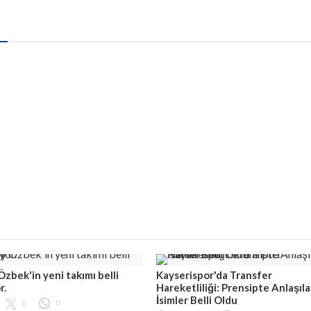
Özbek'in yeni takımı belli
Kayserispor'da Transfer
r.
Hareketliliği: Prensipte Anlaşıl
İsimler Belli Oldu
0
0