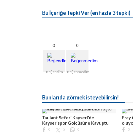
Bu İçeriğe Tepki Ver (en fazla 3 tepki)
0
0
Beğendim
Beğenmedim
Bunlarıda görmek isteyebilirsin!
Taulant Seferi Kayseri'de!
Eray 
Kayserispor Golcüsüne Kavuştu
oluyo
0
0
0
0