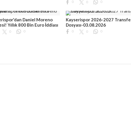
0
0
0
rispor'dan Daniel Moreno
Kayserispor 2026-2027 Transfe
si! Yıllık 800 Bin Euro İddiası
Dosyası-03.08.2026
0
0
0
0
0