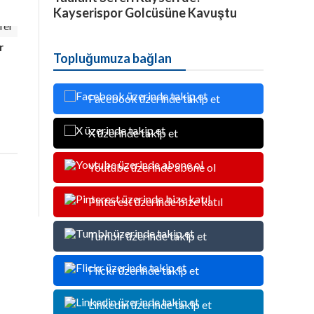
Kayserispor Golcüsüne Kavuştu
r
Topluğumuza bağlan
Facebook üzerinde takip et
X üzerinde takip et
Youtube üzerinde abone ol
Pinterest üzerinde bize katıl
Tumblr üzerinde takip et
Flickr üzerinde takip et
Linkedin üzerinde takip et