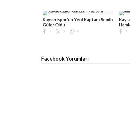
Kayserispor'un Yeni Kaptanı Semih
Kayse
Güler Oldu
Hamle
0
0
0
0
Facebook Yorumları