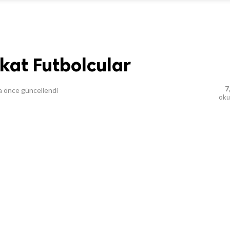
kat Futbolcular
7
a önce
güncellendi
ok