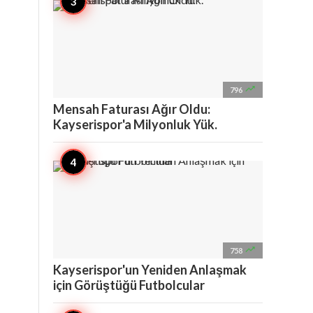

796
Mensah Faturası Ağır Oldu:
Kayserispor'a Milyonluk Yük.

758
Kayserispor'un Yeniden Anlaşmak
için Görüştüğü Futbolcular