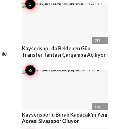
a

737
Kayserispor'da Beklenen Gün:
ile
Transfer Tahtası Çarşamba Açılıyor

688
Kayserisporlu Burak Kapacak'ın Yeni
Adresi Sivasspor Oluyor