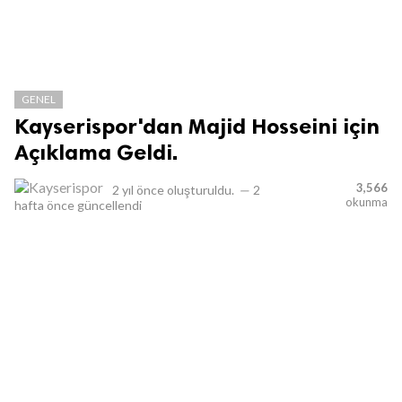
GENEL
Kayserispor'dan Majid Hosseini için
Açıklama Geldi.
3,566
2 yıl önce
oluşturuldu.
—
2
okunma
hafta önce
güncellendi