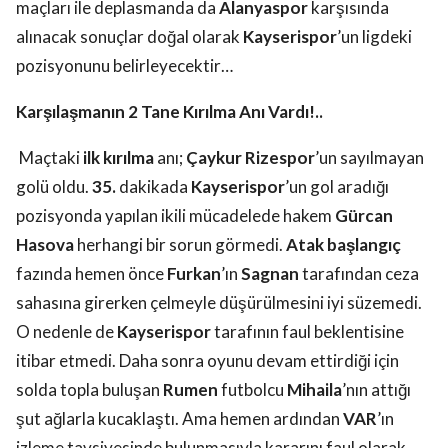
maçları ile deplasmanda da
Alanyaspor
karşısında
alınacak sonuçlar doğal olarak
Kayserispor
’un ligdeki
pozisyonunu belirleyecektir…
Karşılaşmanın 2 Tane Kırılma Anı Vardı!..
Maçtaki
ilk kırılma
anı;
Çaykur Rizespor
’un sayılmayan
golü oldu.
35.
dakikada
Kayserispor
’un gol aradığı
pozisyonda yapılan ikili mücadelede hakem
Gürcan
Hasova
herhangi bir sorun görmedi.
Atak başlangıç
fazında hemen önce
Furkan
’ın
Sagnan
tarafından ceza
sahasına girerken çelmeyle düşürülmesini iyi süzemedi.
O nedenle de
Kayserispor
tarafının faul beklentisine
itibar etmedi. Daha sonra oyunu devam ettirdiği için
solda topla buluşan
Rumen
futbolcu
Mihaila
’nın attığı
şut ağlarla kucaklaştı. Ama hemen ardından
VAR
’ın
izleme tavsiyesinde bulunmasıyla kararını faul olarak