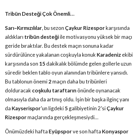
Tribün Desteği Çok Önemli…
Sarı–Kırmızılılar
,
bu sezon
Çaykur Rizespor
karşısında
aldıkları
tribün desteği
ile motivasyonu yüksek bir maçı
geride bıraktılar. Bu destek maçın sonuna kadar
sürdürülünce yakalanan coşkuyla konuk
Karadeniz
ekibi
karşısında son
15
dakikalık bölümde gelen gollerle uzun
süredir beklen tablo oyun alanından tribünlere yansıdı.
Bu tablonun önemi
2
maçın daha bu tribünleri
dolduracak
coşkulu taraftarın
önünde oynanacak
olmasıyla daha da artmış oldu. İşin bir başka ilginç yanı
da
Kayserispor
’un ligdeki
5
galibiyetinin 2’si
Çaykur
Rizespor
maçlarında gerçekleşmesiydi…
Önümüzdeki hafta
Eyüpspor
ve son hafta
Konyaspor