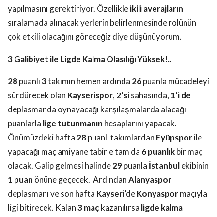
yapılmasını gerektiriyor. Özellikle
ikili averajların
sıralamada alınacak yerlerin belirlenmesinde rolünün
çok etkili olacağını göreceğiz diye düşünüyorum.
3 Galibiyet ile Ligde Kalma Olasılığı Yüksek!..
28
puanlı
3
takımın hemen ardında
26
puanla mücadeleyi
sürdürecek olan
Kayserispor
,
2’si
sahasında,
1’i de
deplasmanda oynayacağı karşılaşmalarda alacağı
puanlarla
lige tutunmanın
hesaplarını yapacak.
Önümüzdeki hafta
28
puanlı takımlardan
Eyüpspor
ile
yapacağı maç amiyane tabirle tam da
6 puanlık
bir maç
olacak. Galip gelmesi halinde
29
puanla
İstanbul
ekibinin
1 puan
önüne geçecek.
Ardından
Alanyaspor
deplasmanı ve son hafta
Kayser
i’de
Konyaspor
maçıyla
ligi bitirecek. Kalan
3 maç
kazanılırsa
ligde kalma