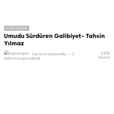
KÖŞE YAZILARI
Umudu Sürdüren Galibiyet- Tahsin
Yılmaz
2,272
3 ay önce
oluşturuldu.
—
1
okunma
hafta önce
güncellendi