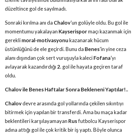
düzeltince gol de sayılmadı.
Sonraki kırılma anı da
Chalov
’un golüyle oldu. Bu gol ile
momentumu yakalayan
Kayserispor
maçı kazanmak için
gerekli
moral-motivasyonu
kazanarak hücum
üstünlüğünü de ele geçirdi. Bunu da
Benes
’in yine ceza
alanı dışından çok sert vuruşuyla kaleci
Fofana
’yı
avlayarak kazandırdığı
2.
gol ile hayata geçiren taraf
oldu.
Chalov ile Benes Haftalar Sonra Bekleneni Yaptılar!..
Chalov
devre arasında gol yollarında çekilen sıkıntıyı
bitirmek için yapılan bir transferdi. Ama bu maça kadar
beklentileri karşılayamayan
Rus
futbolcu Kayserispor
adına attığı gol ile çok kritik bir iş yaptı. Böyle olunca