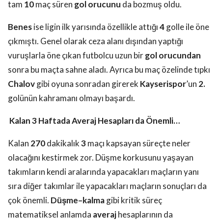
tam
10
maç süren
gol orucunu
da bozmuş oldu.
Benes
ise ligin ilk yarısında özellikle attığı
4
golle ile öne
çıkmıştı. Genel olarak ceza alanı dışından yaptığı
vuruşlarla öne çıkan futbolcu uzun bir
gol orucundan
sonra bu maçta sahne aladı. Ayrıca bu maç özelinde tıpkı
Chalov
gibi oyuna sonradan girerek
Kayserispor
’un
2.
golünün kahramanı olmayı başardı.
Kalan 3 Haftada Averaj Hesapları da Önemli…
Kalan
270
dakikalık
3
maçı kapsayan süreçte neler
olacağını kestirmek zor. Düşme korkusunu yaşayan
takımların kendi aralarında yapacakları maçların yanı
sıra diğer takımlar ile yapacakları maçların sonuçları da
çok önemli.
Düşme–kalma
gibi kritik süreç
matematiksel anlamda
averaj
hesaplarının da