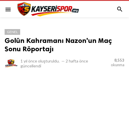

menu
GENEL
Golün Kahramanı Nazon'un Maç
Sonu Röportajı
8,553
1 yıl önce
oluşturuldu.
—
2 hafta önce
okunma
güncellendi